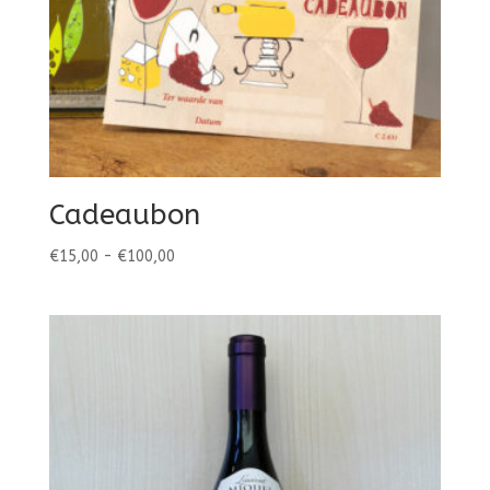
Cadeaubon
Prijsklasse:
€
15,00
-
€
100,00
€15,00
tot
€100,00