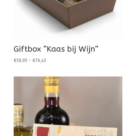
Giftbox “Kaas bij Wijn”
Prijsklasse:
€
59,95
-
€
76,45
€59,95
tot
€76,45