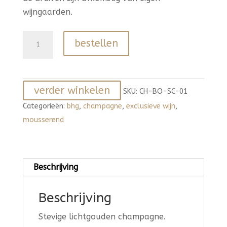
wijngaarden.
Bollinger
bestellen
Champagne
Special
Cuvee
verder winkelen
aantal
SKU:
CH-BO-SC-01
Categorieën:
bhg
,
champagne
,
exclusieve wijn
,
mousserend
Beschrijving
Beschrijving
Stevige lichtgouden champagne.