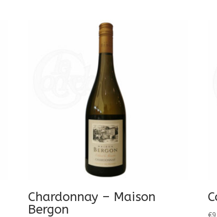
Chardonnay – Maison
C
Bergon
€
9