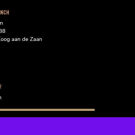
UNCH
on
 38
oog aan de Zaan
F
n