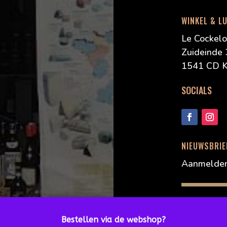
WINKEL & L
Le Cockel
Zuideinde
1541 CD K
SOCIALS
NIEUWSBRIE
Aanmelde
Bestellen via de webshop?