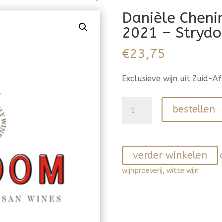
Danièle Cheni
2021 – Stryd
€
23,75
Exclusieve wijn uit Zuid-
Danièle
bestellen
Chenin
Blanc
Stellenbosch
verder winkelen
2021
-
wijnproeverij
,
witte wijn
Strydom
aantal