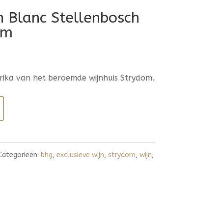
n Blanc Stellenbosch
om
Afrika van het beroemde wijnhuis Strydom.
Categorieën:
bhg
,
exclusieve wijn
,
strydom
,
wijn
,