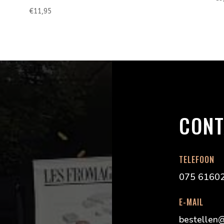
€
11,95
CONT
TELEFOON
075 6160
E-MAIL
bestellen@