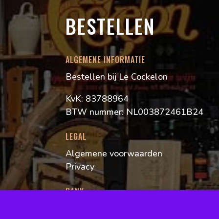
BESTELLEN
ALGEMENE INFORMATIE
Bestellen bij Le Cockelon
KvK: 83788964
BTW nummer: NL003872461B24
LEGAL
Algemene voorwaarden
Privacy
BANK
IBAN: NL11 RABO 0394900049