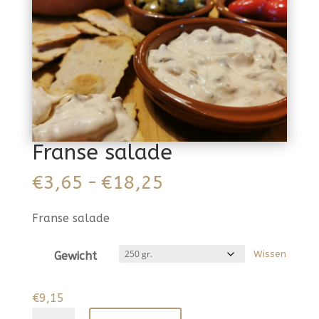
Franse salade
Prijsklasse:
€
3,65
-
€
18,25
€3,65
tot
Franse salade
€18,25
Wissen
Gewicht
€
9,15
Franse