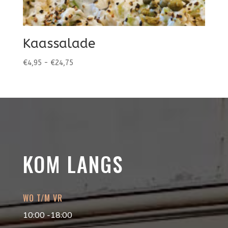
Kaassalade
Prijsklasse:
€
4,95
-
€
24,75
€4,95
tot
€24,75
KOM LANGS
WO T/M VR
10:00 -18:00