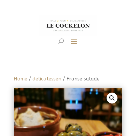
Home
/
delicatessen
/ Franse salade