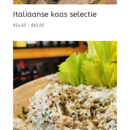
Italiaanse kaas selectie
Prijsklasse:
€
24,65
-
€
65,05
€24,65
tot
€65,05