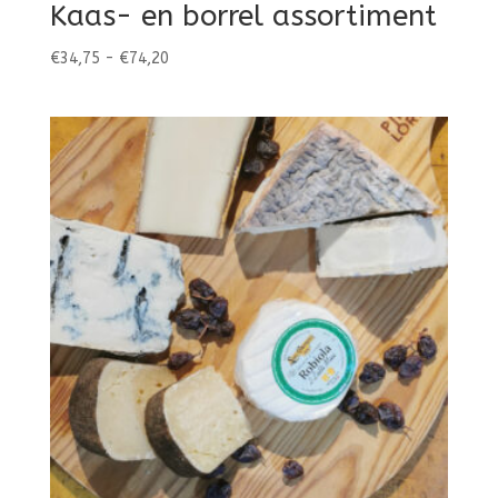
Kaas- en borrel assortiment
Prijsklasse:
€
34,75
-
€
74,20
€34,75
tot
€74,20