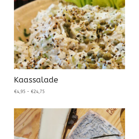
Kaassalade
Prijsklasse:
€
4,95
-
€
24,75
€4,95
tot
€24,75