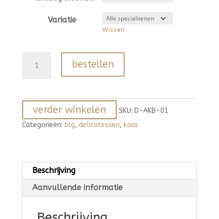
Variatie
Wissen
Kaas-
bestellen
en
borrel
assortiment
verder winkelen
aantal
SKU:
D-AKB-01
Categorieën:
blg
,
delicatessen
,
kaas
Beschrijving
Aanvullende informatie
Beschrijving