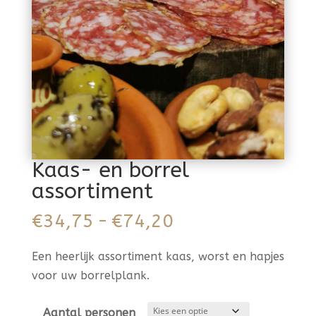
Kaas- en borrel
assortiment
Prijsklasse:
€
34,75
-
€
74,20
€34,75
tot
Een heerlijk assortiment kaas, worst en hapjes
€74,20
voor uw borrelplank.
Aantal personen