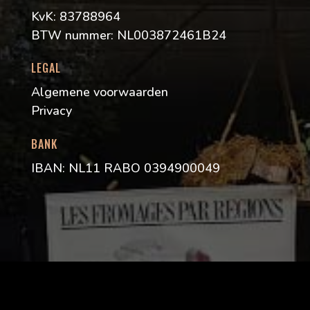
KvK: 83788964
BTW nummer: NL003872461B24
LEGAL
Algemene voorwaarden
Privacy
BANK
IBAN: NL11 RABO 0394900049