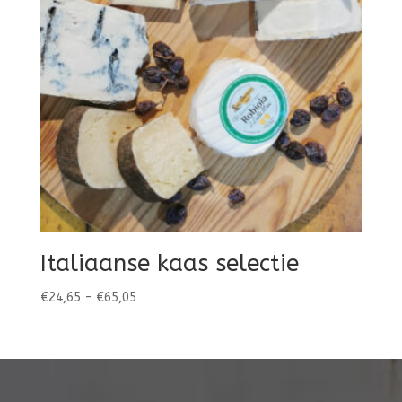
Italiaanse kaas selectie
Prijsklasse:
€
24,65
-
€
65,05
€24,65
tot
€65,05