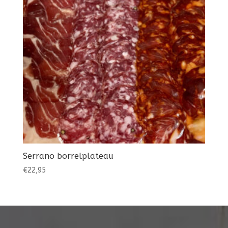
Serrano borrelplateau
€
22,95