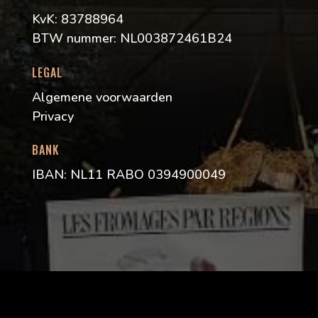
KvK: 83788964
BTW nummer: NL003872461B24
LEGAL
Algemene voorwaarden
Privacy
BANK
IBAN: NL11 RABO 0394900049